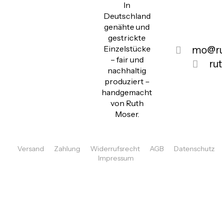
In
Deutschland
genähte und
gestrickte
Einzelstücke
mo@ru
– fair und
ru
nachhaltig
produziert –
handgemacht
von Ruth
Moser.
Versand
Zahlung
Widerrufsrecht
AGB
Datenschutz
Impressum