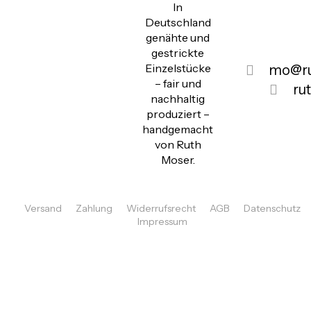
In
Deutschland
genähte und
gestrickte
Einzelstücke
mo@ru
– fair und
ru
nachhaltig
produziert –
handgemacht
von Ruth
Moser.
Versand
Zahlung
Widerrufsrecht
AGB
Datenschutz
Impressum