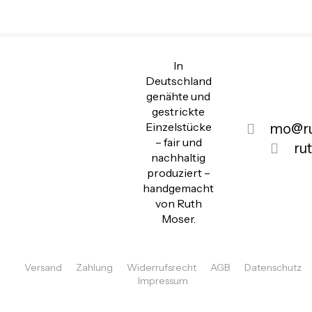
In
Deutschland
genähte und
gestrickte
Einzelstücke
mo@ru
– fair und
ru
nachhaltig
produziert –
handgemacht
von Ruth
Moser.
Versand
Zahlung
Widerrufsrecht
AGB
Datenschutz
Impressum