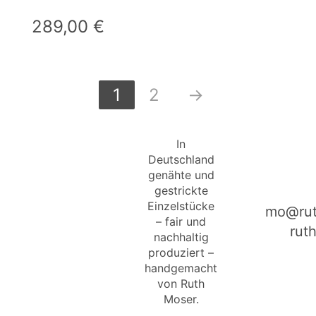
289,00
€
1
2
→
In
Deutschland
genähte und
gestrickte
Einzelstücke
mo@rut
– fair und
rut
nachhaltig
produziert –
handgemacht
von Ruth
Moser.