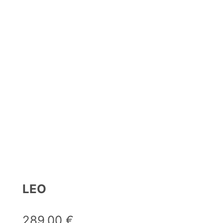
LEO
289,00
€