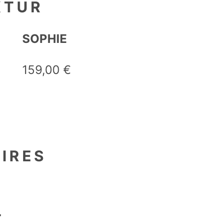
KTUR
SOPHIE
159,00
€
en
IRES
als
+