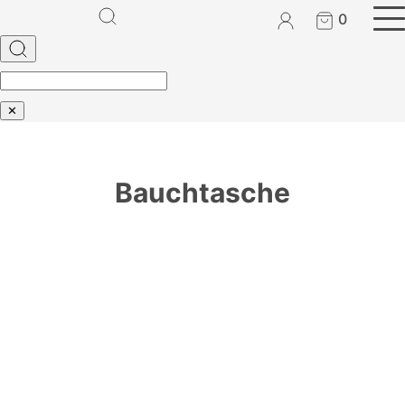
0
✕
Bauchtasche