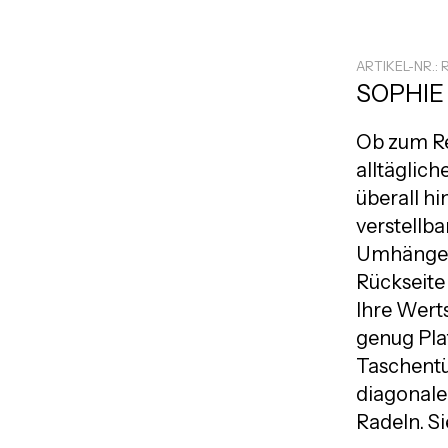
ARTIKEL-NR.: 
SOPHIE
Ob zum Re
alltäglic
überall h
verstellba
Umhängeta
Rückseite 
Ihre Wert
genug Pla
Taschentü
diagonalen
Radeln. Si