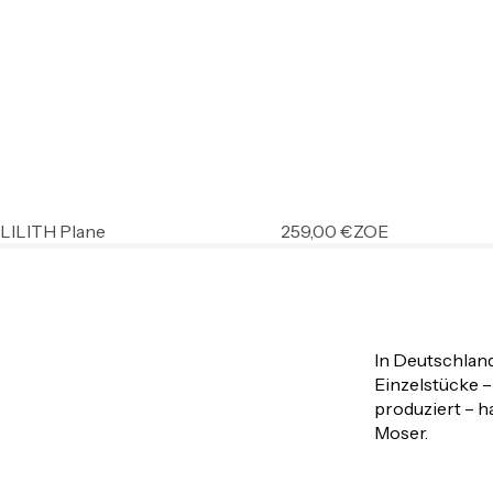
LILITH Plane
259,00
€
ZOE
In Deutschlan
Einzelstücke –
produziert – 
Moser.