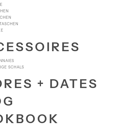
E
CHEN
SCHEN
TASCHEN
KE
CESSOIRES
NNAIES
IGE SCHALS
ORES + DATES
OG
OKBOOK