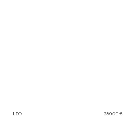
LEO
289,00
€