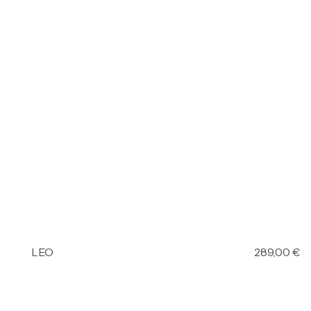
LEO
289,00
€