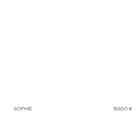
SOPHIE
159,00
€