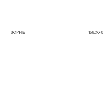
SOPHIE
159,00
€