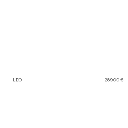
LEO
289,00
€