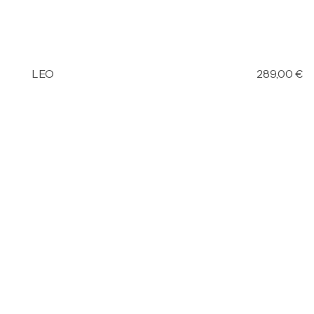
LEO
289,00
€