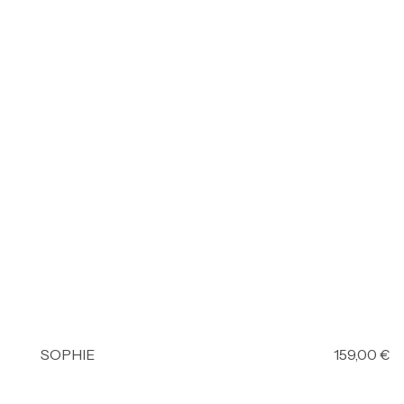
SOPHIE
159,00
€