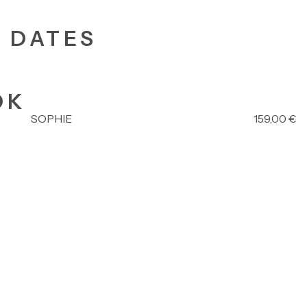
+ DATES
OK
SOPHIE
159,00
€