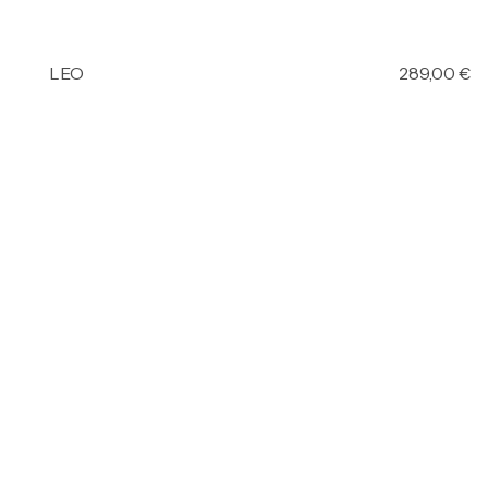
LEO
289,00
€