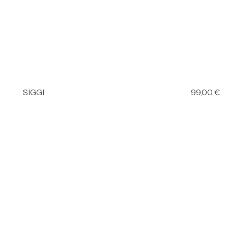
SIGGI
99,00
€