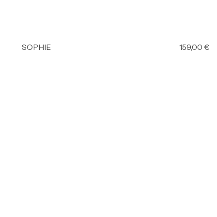
SOPHIE
159,00
€