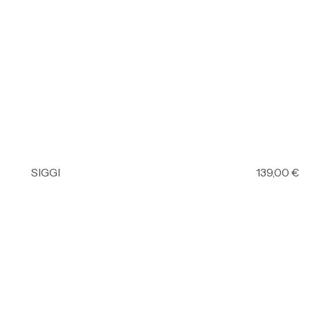
SIGGI
139,00
€