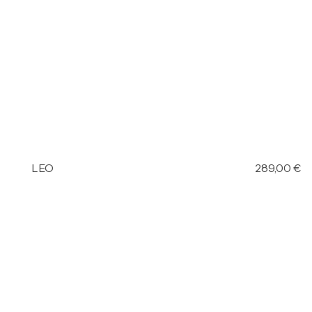
LEO
289,00
€