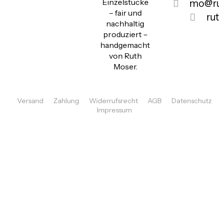
Einzelstücke
mo@ru
– fair und
ru
nachhaltig
produziert –
handgemacht
von Ruth
Moser.
Versand
Zahlung
Widerrufsrecht
AGB
Datenschutz
Impressum