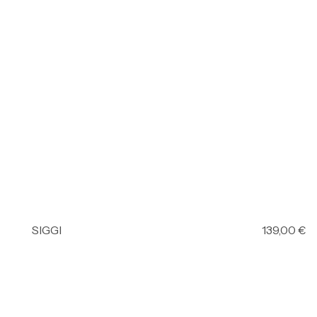
SIGGI
139,00
€