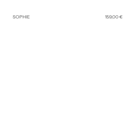
SOPHIE
159,00
€