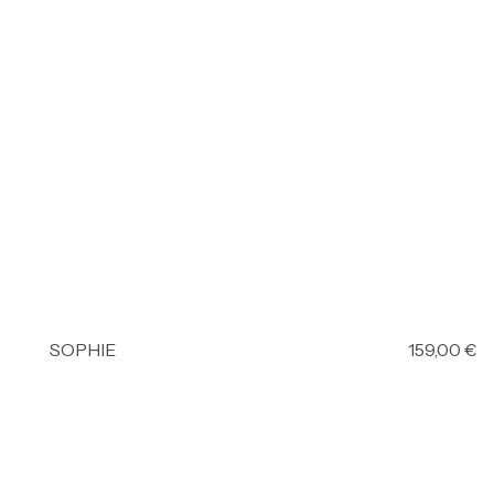
SOPHIE
159,00
€