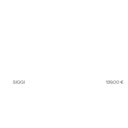
SIGGI
139,00
€