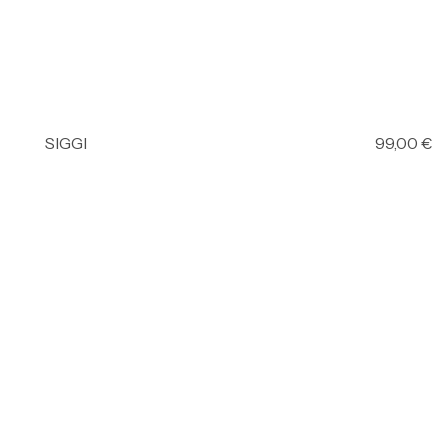
SIGGI
99,00
€