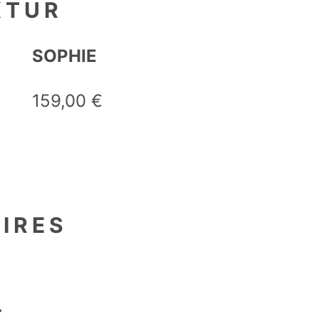
KTUR
SOPHIE
159,00
€
en
IRES
als
+