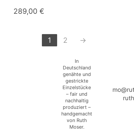
289,00
€
1
2
→
In
Deutschland
genähte und
gestrickte
Einzelstücke
mo@rut
– fair und
rut
nachhaltig
produziert –
handgemacht
von Ruth
Moser.