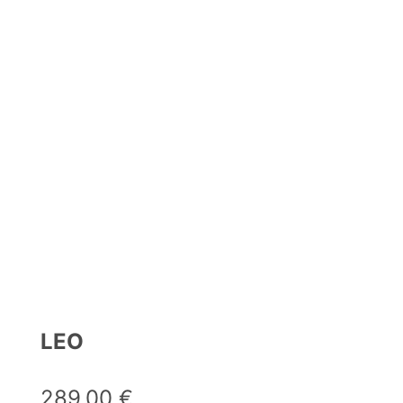
LEO
289,00
€