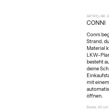
ARTIKEL-NR.: 
CONNI
Conni beg
Strand, du
Material 
LKW-Plane
besteht a
deine Sch
Einkaufst
mit einem
automatis
öffnen.
Breite: 40 cm 