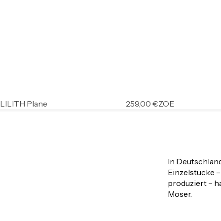
LILITH Plane
259,00
€
ZOE
In Deutschlan
Einzelstücke –
produziert – 
Moser.