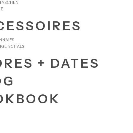
TASCHEN
KE
CESSOIRES
NNAIES
IGE SCHALS
ORES + DATES
OG
OKBOOK