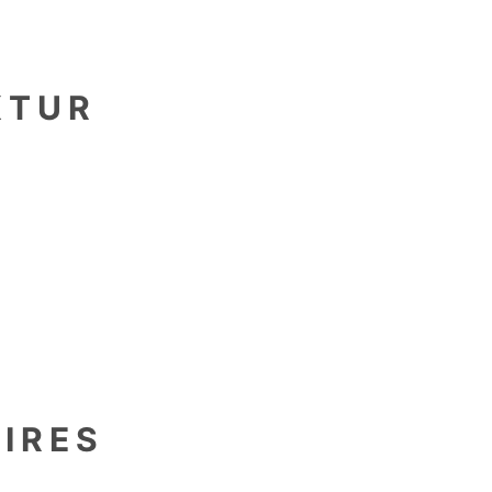
KTUR
en
IRES