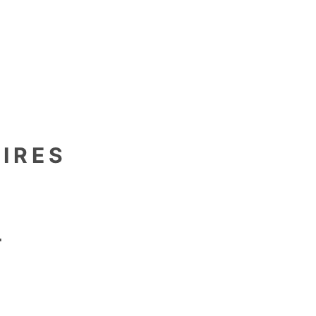
en
IRES
als
+