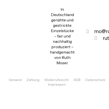
In
Deutschland
genähte und
gestrickte
Einzelstücke
mo@ru
– fair und
ru
nachhaltig
produziert –
handgemacht
von Ruth
Moser.
Versand
Zahlung
Widerrufsrecht
AGB
Datenschutz
Impressum