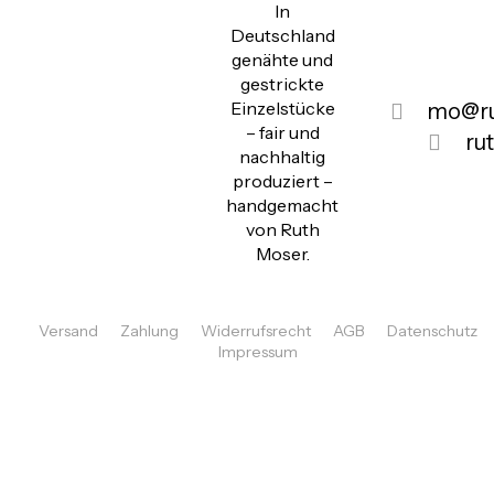
In
Deutschland
genähte und
gestrickte
Einzelstücke
mo@ru
– fair und
ru
nachhaltig
produziert –
handgemacht
von Ruth
Moser.
Versand
Zahlung
Widerrufsrecht
AGB
Datenschutz
Impressum