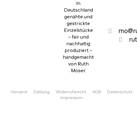
In
Deutschland
genähte und
gestrickte
Einzelstücke
mo@ru
– fair und
ru
nachhaltig
produziert –
handgemacht
von Ruth
Moser.
Versand
Zahlung
Widerrufsrecht
AGB
Datenschutz
Impressum