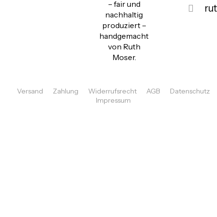
– fair und
ru
nachhaltig
produziert –
handgemacht
von Ruth
Moser.
Versand
Zahlung
Widerrufsrecht
AGB
Datenschutz
Impressum