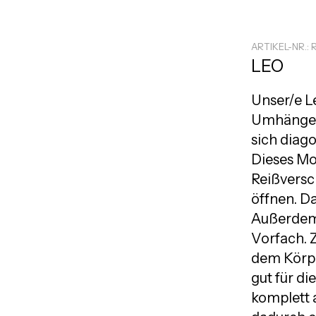
ARTIKEL-NR.: 
LEO
Unser/e L
Umhängeta
sich diag
Dieses Mod
Reißversc
öffnen. Da
Außerdem 
Vorfach. Z
dem Körpe
gut für di
komplett 