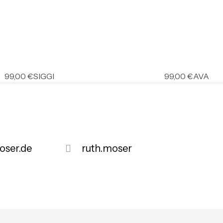
99,00
€
SIGGI
99,00
€
AVA
ser.de
ruth.moser