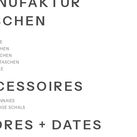
NUFAKTUR
SCHEN
E
CHEN
SCHEN
TASCHEN
KE
CESSOIRES
NNAIES
IGE SCHALS
ORES + DATES