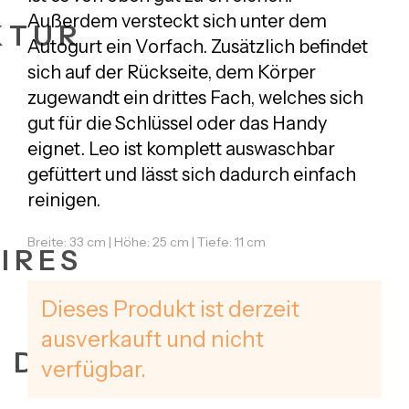
Außerdem versteckt sich unter dem
KTUR
Autogurt ein Vorfach. Zusätzlich befindet
sich auf der Rückseite, dem Körper
zugewandt ein drittes Fach, welches sich
gut für die Schlüssel oder das Handy
eignet. Leo ist komplett auswaschbar
gefüttert und lässt sich dadurch einfach
reinigen.
Breite: 33 cm | Höhe: 25 cm | Tiefe: 11 cm
IRES
Dieses Produkt ist derzeit
ausverkauft und nicht
+ DATES
verfügbar.