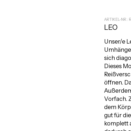
ARTIKEL-NR.: 
LEO
Unser/e L
Umhängeta
sich diag
Dieses Mod
Reißversc
öffnen. Da
Außerdem 
Vorfach. Z
dem Körpe
gut für di
komplett 