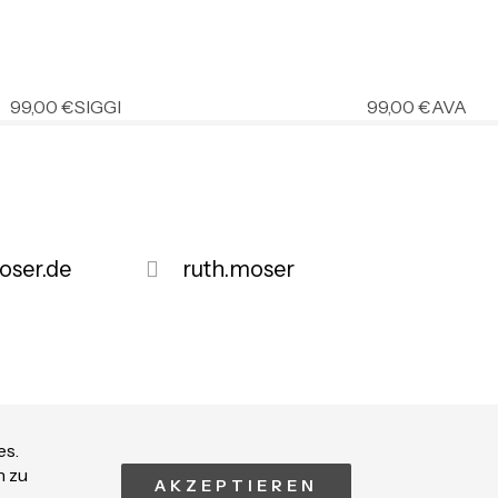
99,00
€
SIGGI
99,00
€
AVA
ser.de
ruth.moser
es.
ssum
n zu
AKZEPTIEREN