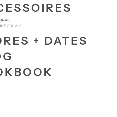
CESSOIRES
NNAIES
IGE SCHALS
ORES + DATES
OG
OKBOOK