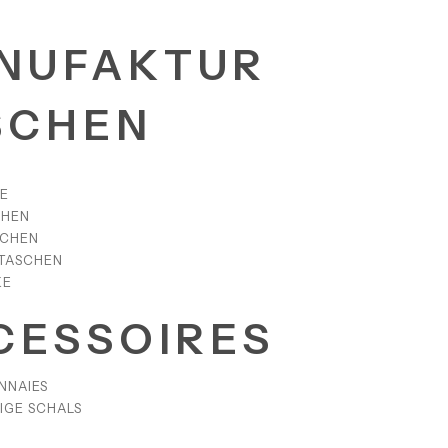
NUFAKTUR
SCHEN
E
CHEN
SCHEN
TASCHEN
KE
CESSOIRES
NNAIES
IGE SCHALS