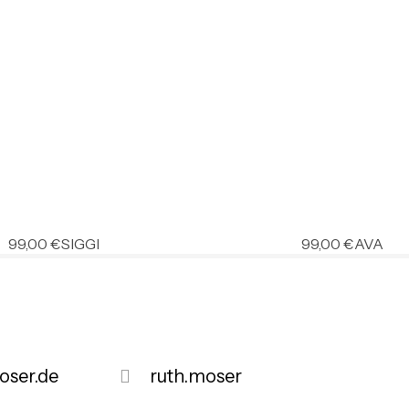
99,00
€
SIGGI
99,00
€
AVA
ser.de
ruth.moser