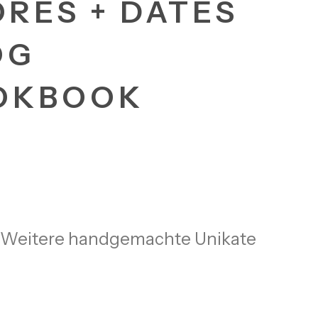
ORES + DATES
OG
OKBOOK
Weitere handgemachte Unikate