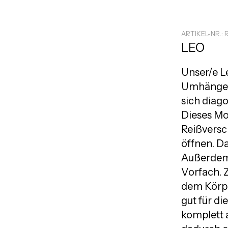
ARTIKEL-NR.: 
LEO
Unser/e L
Umhängeta
sich diag
Dieses Mod
Reißversc
öffnen. Da
Außerdem 
Vorfach. Z
dem Körpe
gut für di
komplett 