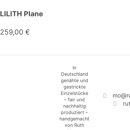
LILITH Plane
259,00
€
In
Deutschland
genähte und
gestrickte
Einzelstücke
mo@ru
– fair und
ru
nachhaltig
produziert –
handgemacht
von Ruth