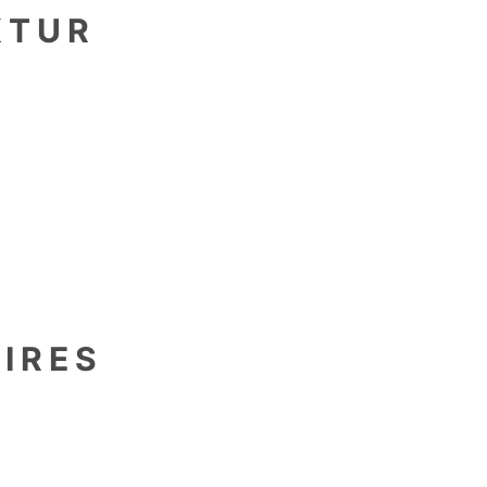
KTUR
en
IRES
als