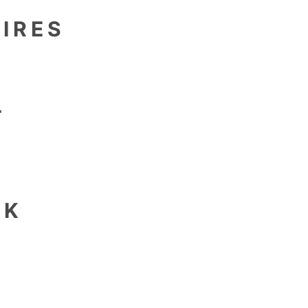
IRES
als
+
OK