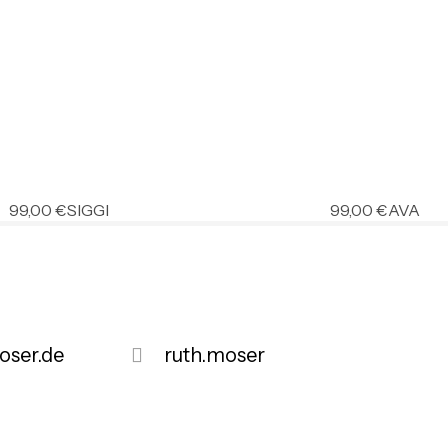
99,00
€
SIGGI
99,00
€
AVA
ser.de
ruth.moser