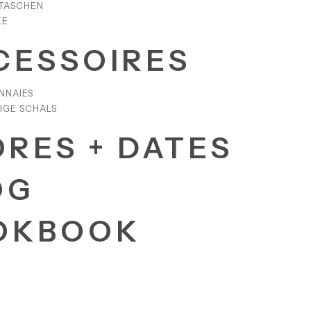
TASCHEN
KE
CESSOIRES
NNAIES
IGE SCHALS
ORES + DATES
OG
OKBOOK