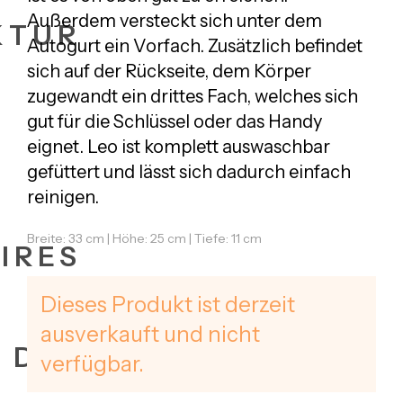
Außerdem versteckt sich unter dem
KTUR
Autogurt ein Vorfach. Zusätzlich befindet
sich auf der Rückseite, dem Körper
zugewandt ein drittes Fach, welches sich
gut für die Schlüssel oder das Handy
eignet. Leo ist komplett auswaschbar
gefüttert und lässt sich dadurch einfach
reinigen.
Breite: 33 cm | Höhe: 25 cm | Tiefe: 11 cm
IRES
Dieses Produkt ist derzeit
ausverkauft und nicht
+ DATES
verfügbar.