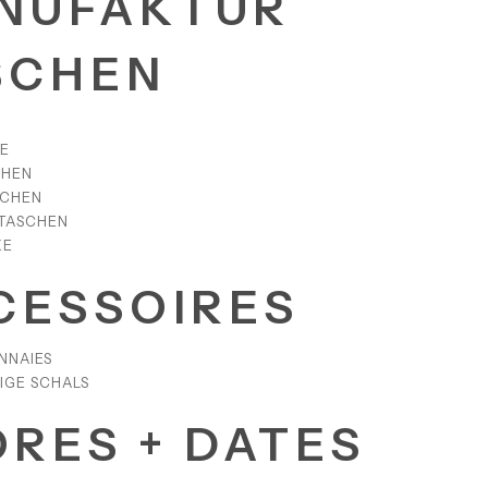
NUFAKTUR
SCHEN
E
CHEN
SCHEN
TASCHEN
KE
CESSOIRES
NNAIES
IGE SCHALS
ORES + DATES