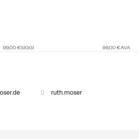
99,00
€
SIGGI
99,00
€
AVA
ser.de
ruth.moser