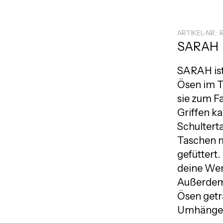
ARTIKEL-NR.: 
SARAH
SARAH ist
Ösen im Tr
sie zum F
Griffen k
Schultert
Taschen m
gefüttert.
deine Wer
Außerdem 
Ösen getr
Umhänget