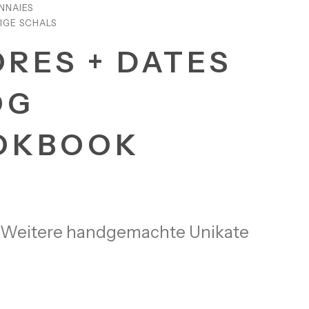
NNAIES
IGE SCHALS
ORES + DATES
OG
OKBOOK
Weitere handgemachte Unikate