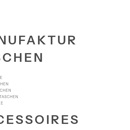
NUFAKTUR
SCHEN
E
CHEN
SCHEN
TASCHEN
KE
CESSOIRES