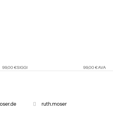
99,00
€
SIGGI
99,00
€
AVA
ser.de
ruth.moser