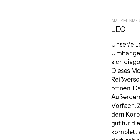
ARTIKEL-NR.: 
LEO
Unser/e L
Umhängeta
sich diag
Dieses Mod
Reißversc
öffnen. Da
Außerdem 
Vorfach. Z
dem Körpe
gut für di
komplett 