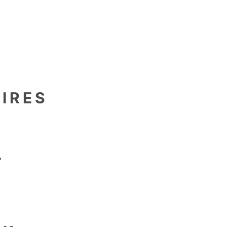
en
IRES
als
+