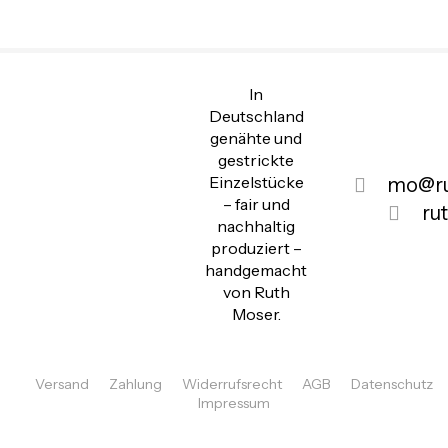
In
Deutschland
genähte und
gestrickte
Einzelstücke
mo@ru
– fair und
ru
nachhaltig
produziert –
handgemacht
von Ruth
Moser.
Versand
Zahlung
Widerrufsrecht
AGB
Datenschutz
Impressum