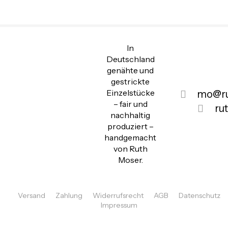
In
Deutschland
genähte und
gestrickte
Einzelstücke
mo@ru
– fair und
ru
nachhaltig
produziert –
handgemacht
von Ruth
Moser.
Versand
Zahlung
Widerrufsrecht
AGB
Datenschutz
Impressum