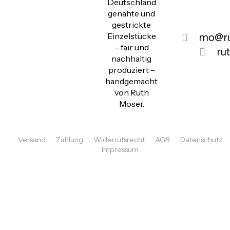
Deutschland
genähte und
gestrickte
Einzelstücke
mo@ru
– fair und
ru
nachhaltig
produziert –
handgemacht
von Ruth
Moser.
Versand
Zahlung
Widerrufsrecht
AGB
Datenschutz
Impressum