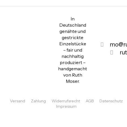
In
Deutschland
genähte und
gestrickte
Einzelstücke
mo@ru
– fair und
ru
nachhaltig
produziert –
handgemacht
von Ruth
Moser.
Versand
Zahlung
Widerrufsrecht
AGB
Datenschutz
Impressum