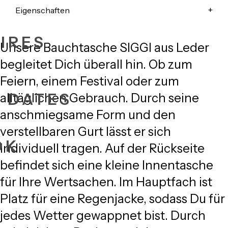
Eigenschaften
IRES
Unsere
Bauchtasche
SIGGI aus Leder
begleitet Dich überall hin. Ob zum
Feiern, einem Festival oder zum
+ DATES
alltäglichen Gebrauch. Durch seine
anschmiegsame Form und den
verstellbaren Gurt lässt er sich
OK
individuell tragen. Auf der Rückseite
befindet sich eine kleine Innentasche
für Ihre Wertsachen. Im Hauptfach ist
Platz für eine Regenjacke, sodass Du für
jedes Wetter gewappnet bist. Durch